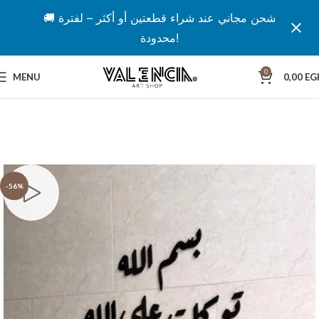
🚚 شحن مجاني عند شراء قطعتين أو أكثر – لفترة
محدودة!
0
MENU
0,00
EG
-56%