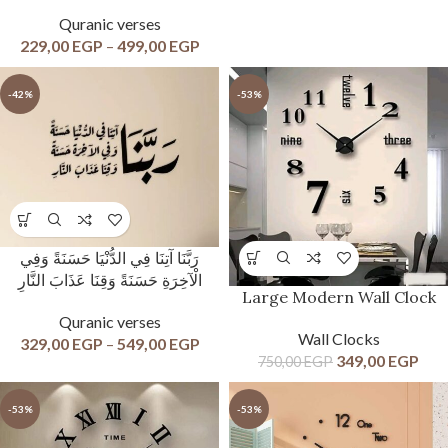
Quranic verses
229,00
EGP
–
499,00
EGP
-42%
-53%
رَبَّنَا آتِنَا فِي الدُّنْيَا حَسَنَةً وَفِي
الْآخِرَةِ حَسَنَةً وَقِنَا عَذَابَ النَّارِ
Large Modern Wall Clock
Quranic verses
Wall Clocks
329,00
EGP
–
549,00
EGP
349,00
EGP
750,00
EGP
-53%
-53%