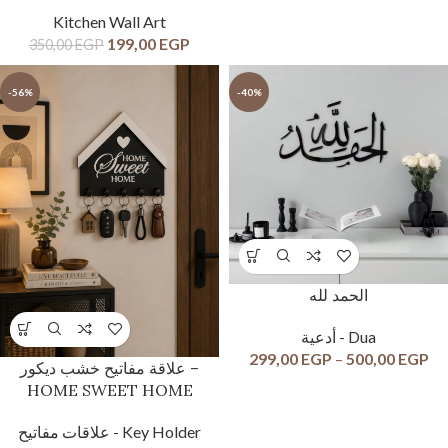
Kitchen Wall Art
199,00
EGP
350,00
EGP
-56%
-40%
الحمد لله
أدعية - Dua
299,00
EGP
–
500,00
EGP
علاقة مفاتيح خشب ديكور –
HOME SWEET HOME
علاقات مفاتيح - Key Holder