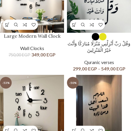
Large Modern Wall Clock
وَقُلْ رَبِّ أَنْزِلْنِي مُنْزَلًا مُبَارَكًا وَأَنْتَ
Wall Clocks
خَيْرُ الْمُنْزِلِينَ
349,00
EGP
750,00
EGP
Quranic verses
299,00
EGP
–
549,00
EGP
-53%
-50%