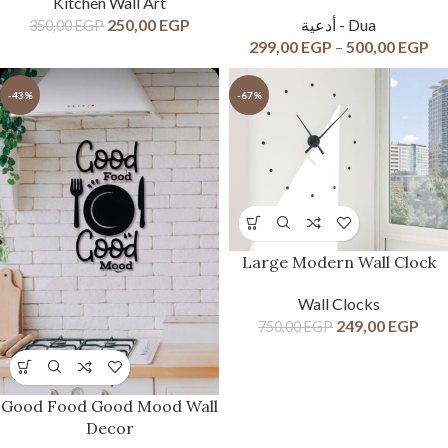
Kitchen Wall Art
250,00
EGP
أدعية - Dua
350,00
EGP
299,00
EGP
–
500,00
EGP
-43%
-67%
Large Modern Wall Clock
Wall Clocks
249,00
EGP
750,00
EGP
Good Food Good Mood Wall
Decor