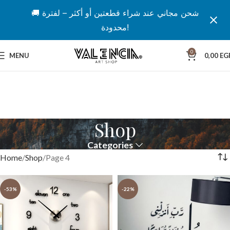
🚚 شحن مجاني عند شراء قطعتين أو أكثر – لفترة
محدودة!
0
MENU
0,00
EG
Shop
Categories
Home
Shop
Page 4
-53%
-22%