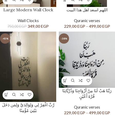
Large Modern Wall Clock
اللهم اسعد اهل هذا البيت
Wall Clocks
Quranic verses
349,00
EGP
229,00
EGP
–
499,00
EGP
750,00
EGP
-45%
-38%
رَبَّنَا هَبْ لَنَا مِنْ أَزْوَاجِنَا وَذُرِّيَّاتِنَا
قُرَّةَ أَعْيُنٍ
رَّبِّ اغْفِرْ لِي وَلِوَالِدَيَّ وَلِمَن دَخَلَ
Quranic verses
بَيْتِيَ مُؤْمِنًا
229,00
EGP
–
499,00
EGP