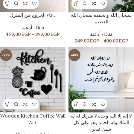
سبحان الله و بحمده سبحان الله
دعاء الخروج من المنزل
العظيم
أدعية - Dua
199,00
EGP
–
399,00
EGP
أدعية - Dua
249,00
EGP
–
400,00
EGP
-29%
-40%
Wooden Kitchen Coffee Wall
لا إله إلا الله وحده لا شريك له له
Art
الملك وله الحمد وهو على كل
شيئ قدير