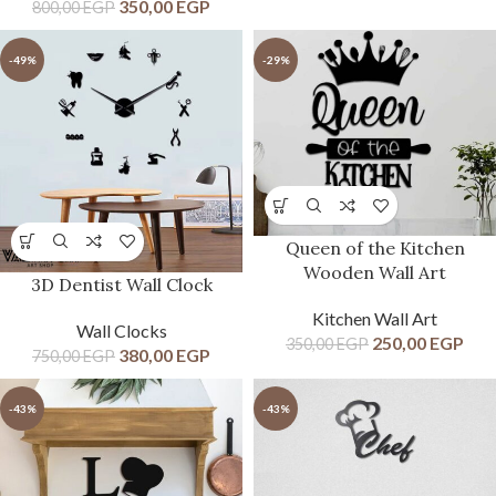
350,00
EGP
800,00
EGP
-49%
-29%
Queen of the Kitchen
Wooden Wall Art
3D Dentist Wall Clock
Kitchen Wall Art
Wall Clocks
250,00
EGP
350,00
EGP
380,00
EGP
750,00
EGP
-43%
-43%