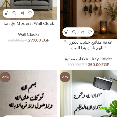
Large Modern Wall Clock
Wall Clocks
299,00
EGP
750,00
EGP
”علاقة مفاتيح خشب ديكور –
“اللهم بارك هذا البيت
علاقات مفاتيح - Key Holder
350,00
EGP
800,00
EGP
-56%
-50%