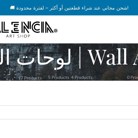
🚚 شحن مجاني عند شراء قطعتين أو أكثر – لفترة محدودة!
لوحات الحائط | W
ES
أدعية – DUA
علاقات مفاتيح – KEY HOLDER
WALL CLOCKS
5 Products
4 Products
0 Pro
17 Products