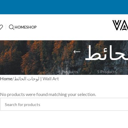
HOME
SHOP
KITCHEN WALL ART
QURANIC VERS
8 Products
5 Products
Home
لوحات الحائط | Wall Art
No products were found matching your selection.