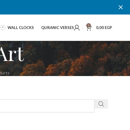
0
WALL CLOCKS
QURANIC VERSES
0,00
EGP
all Art
لوحات الحائط | WALL ART
ducts